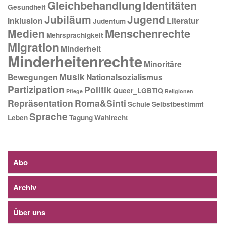
Gleichbehandlung
Identitäten
Gesundheit
Jubiläum
Jugend
Inklusion
Literatur
Judentum
Menschenrechte
Medien
Mehrsprachigkeit
Migration
Minderheit
Minderheitenrechte
Minoritäre
Musik
Bewegungen
Nationalsozialismus
Partizipation
Politik
Queer_LGBTIQ
Pflege
Religionen
Repräsentation
Roma&Sinti
Schule
Selbstbestimmt
Sprache
Leben
Tagung
Wahlrecht
Abo
Archiv
Über uns