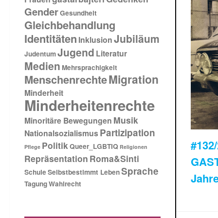
Gender
Gesundheit
Gleichbehandlung
Identitäten
Jubiläum
Inklusion
Jugend
Literatur
Judentum
Medien
Mehrsprachigkeit
Migration
Menschenrechte
Minderheit
Minderheitenrechte
Musik
Minoritäre Bewegungen
Partizipation
Nationalsozialismus
#132
Politik
Queer_LGBTIQ
Pflege
Religionen
Repräsentation
Roma&Sinti
GAST
Sprache
Schule
Selbstbestimmt Leben
Jahre
Tagung
Wahlrecht