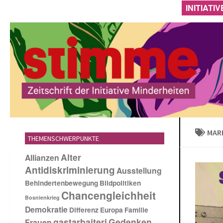
INITIATI
MAR
THEMENSCHWERPUNKTE
Alter
Allianzen
Antidiskriminierung
Ausstellung
Behindertenbewegung
Bildpolitiken
Chancengleichheit
Bosnienkrieg
Demokratie
Differenz
Europa
Familie
gastarbajteri
Gedenken
Frauen