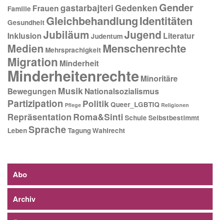
Gender
gastarbajteri
Gedenken
Frauen
Familie
Gleichbehandlung
Identitäten
Gesundheit
Jubiläum
Jugend
Inklusion
Literatur
Judentum
Menschenrechte
Medien
Mehrsprachigkeit
Migration
Minderheit
Minderheitenrechte
Minoritäre
Musik
Bewegungen
Nationalsozialismus
Partizipation
Politik
Queer_LGBTIQ
Pflege
Religionen
Repräsentation
Roma&Sinti
Schule
Selbstbestimmt
Sprache
Leben
Tagung
Wahlrecht
Abo
Archiv